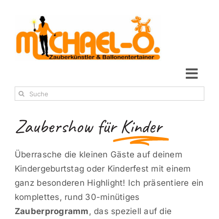
Zum
Inhalt
springen
Togg
Suche
Navi
Blog
nach:
Zaubershow für
Kinder
Michael O.
Shows
Überrasche die kleinen Gäste auf deinem
Termine
Kindergeburtstag oder Kinderfest mit einem
Galerie
ganz besonderen Highlight! Ich präsentiere ein
Referenzen
komplettes, rund 30-minütiges
Links
Zauberprogramm
, das speziell auf die