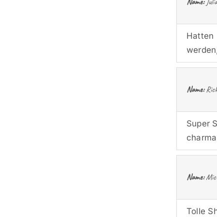
Name:
Juli
Hatten 
werden,
Name:
Rich
Super S
charman
Name:
Mich
Tolle S