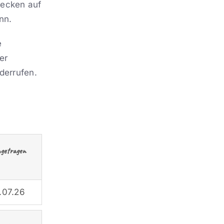
wecken auf
nn.
e
er
iderrufen.
ngetragen
.07.26