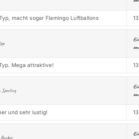
am
Typ, macht sogar Flamingo Luftballons
13
Ei
ipp
am
Typ. Mega attraktive!
13
Ei
a Sperling
am
er und sehr lustig!
13
Ei
 Becker