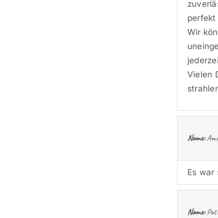
zuverlä
perfekt
Wir kön
uneinge
jederze
Vielen 
strahle
Name:
Ame
Es war
Name:
Patr