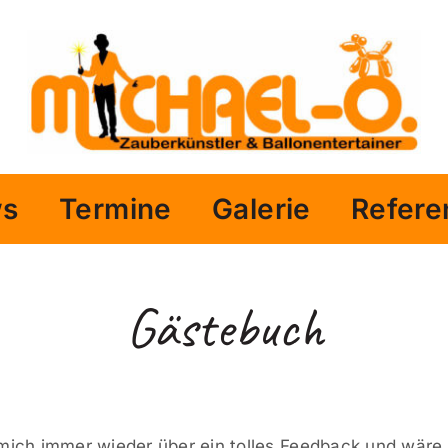
ws
Termine
Galerie
Refere
Gästebuch
 mich immer wieder über ein tolles Feedback und wäre 