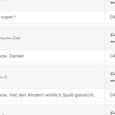
am
 super !
04
Ei
myslaw Zodel
am
how. Danke!
04
Ei
en H.
am
how. Hat den Kindern wirklich Spaß gemacht.
04
Ei