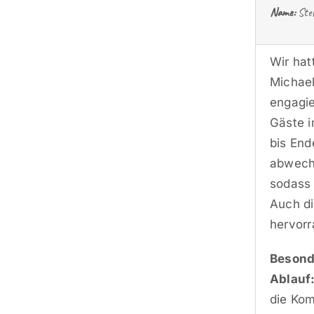
Name:
Stef
Wir hat
Michael
engagie
Gäste i
bis End
abwechs
sodass 
Auch di
hervorr
Besond
Ablauf
die Kom