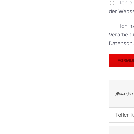
Ich b
der Webse
Ich h
Verarbeit
Datenschut
Name:
Pet
Toller 