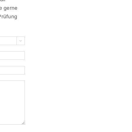
e gerne
Prüfung
