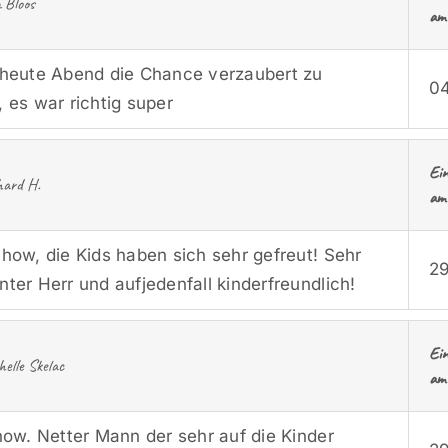
a Bloos
am
heute Abend die Chance verzaubert zu
04
 es war richtig super
Ei
ard H.
am
how, die Kids haben sich sehr gefreut! Sehr
29
ter Herr und aufjedenfall kinderfreundlich!
Ei
elle Skelac
am
how. Netter Mann der sehr auf die Kinder