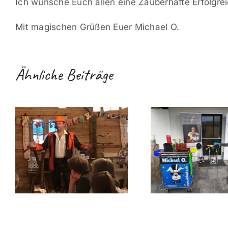
Ich wünsche Euch allen eine Zauberhafte Erfolgr
Mit magischen Grüßen Euer Michael O.
Ähnliche Beiträge
Michael O.
G
Zauberhafte
Zusam
überraschung
Unterhaltung
mit 
auch für
Sch
Kindergeburtstage