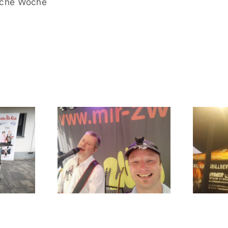
eiche Woche
ute
menarbeit
Nikolausmarkt
Andre
in Saarn
üler